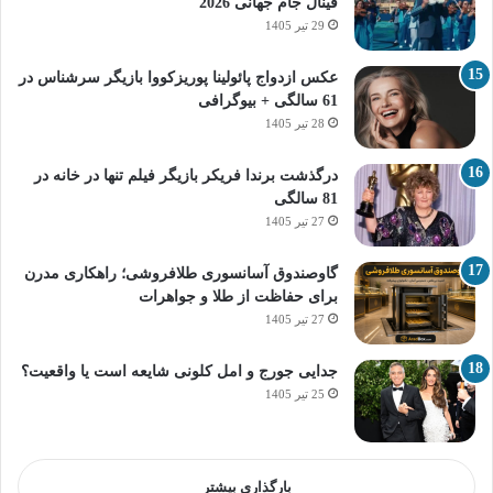
فینال جام جهانی 2026
29 تیر 1405
عکس ازدواج پائولینا پوریزکووا بازیگر سرشناس در
61 سالگی + بیوگرافی
28 تیر 1405
درگذشت برندا فریکر بازیگر فیلم تنها در خانه در
81 سالگی
27 تیر 1405
گاوصندوق آسانسوری طلافروشی؛ راهکاری مدرن
برای حفاظت از طلا و جواهرات
27 تیر 1405
جدایی جورج و امل کلونی شایعه است یا واقعیت؟
25 تیر 1405
بارگذاری بیشتر