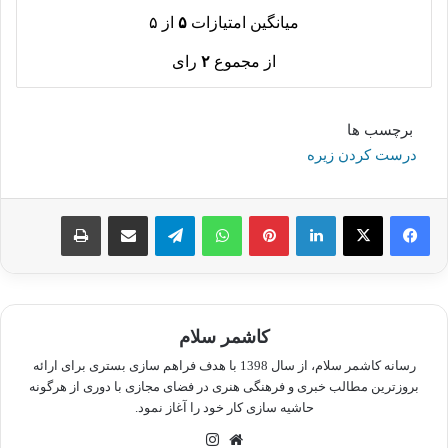
میانگین امتیازات
۵
از ۵
از مجموع
۲
رای
برچسب ها
درست کردن زیره
لینکدین
پینترست
واتس آپ
تلگرام
اشتراک گذاری از طریق ایمیل
چاپ
کاشمر سلام
رسانه کاشمر سلام، از سال 1398 با هدف فراهم سازی بستری برای ارائه
بروزترین مطالب خبری و فرهنگی هنری در فضای مجازی با دوری از هرگونه
حاشیه سازی کار خود را آغاز نمود.
وبسایت
اینستاگرام