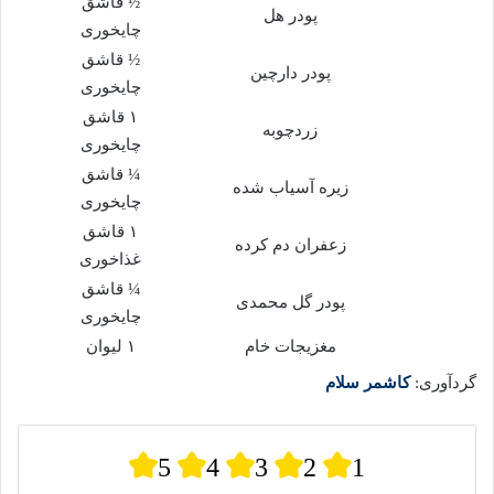
½ قاشق
پودر هل
چایخوری
½ قاشق
پودر دارچین
چایخوری
۱ قاشق
زردچوبه
چایخوری
¼ قاشق
زیره آسیاب شده
چایخوری
۱ قاشق
زعفران دم کرده
غذاخوری
¼ قاشق
پودر گل محمدی
چایخوری
مغزیجات خام
۱ لیوان
گردآوری:
کاشمر سلام
5
4
3
2
1