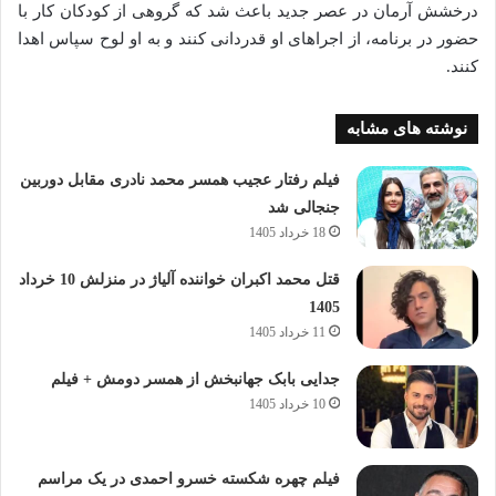
درخشش آرمان در عصر جدید باعث شد که گروهی از کودکان کار با
حضور در برنامه، از اجراهای او قدردانی کنند و به او لوح سپاس اهدا
کنند.
نوشته های مشابه
فیلم رفتار عجیب همسر محمد نادری مقابل دوربین
جنجالی شد
18 خرداد 1405
قتل محمد اکبران خواننده آلیاژ در منزلش 10 خرداد
1405
11 خرداد 1405
جدایی بابک جهانبخش از همسر دومش + فیلم
10 خرداد 1405
فیلم چهره شکسته خسرو احمدی در یک مراسم