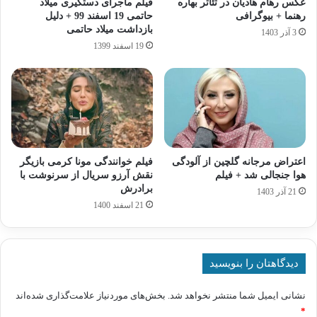
عکس رهام هادیان در تئاتر بهاره
فیلم ماجرای دستگیری میلاد
رهنما + بیوگرافی
حاتمی 19 اسفند 99 + دلیل
بازداشت میلاد حاتمی
3 آذر 1403
19 اسفند 1399
اعتراض مرجانه گلچین از آلودگی
فیلم خوانندگی مونا کرمی بازیگر
هوا جنجالی شد + فیلم
نقش آرزو سریال از سرنوشت با
برادرش
21 آذر 1403
21 اسفند 1400
دیدگاهتان را بنویسید
نشانی ایمیل شما منتشر نخواهد شد.
بخش‌های موردنیاز علامت‌گذاری شده‌اند
*