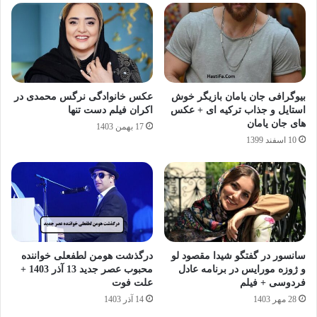
بیوگرافی جان یامان بازیگر خوش
عکس خانوادگی نرگس محمدی در
استایل و جذاب ترکیه ای + عکس
اکران فیلم دست تنها
های جان یامان
17 بهمن 1403
10 اسفند 1399
سانسور در گفتگو شیدا مقصود لو
درگذشت هومن لطفعلی خواننده
و ژوزه مورایس در برنامه عادل
محبوب عصر جدید 13 آذر 1403 +
فردوسی + فیلم
علت فوت
28 مهر 1403
14 آذر 1403