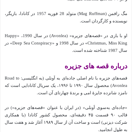
مگ رافمن (Mag Ruffman) متولد 28 فوریه 1957 در کانادا، بازیگر،
نویسنده و کارگردان است.
او با بازی در «قصه‌های جزیره» (Avonlea) در سال 1990، «Happy
Christmas, Miss King» در سال 1998 و «Deep Sea Conspiracy» در
سال 1987 شناخته شده است.
درباره قصه های جزیره
قصه‌های جزیره با نام اصلی جاده‌ای به اَونلی (به انگلیسی: Road to
Avonlea) محصول سال ۱۹۹۰ تا ۱۹۹۶، یک سریال کانادایی است که
نامزد شانزده جایزهٔ امی و برندهٔ چهارتای آن است.
«جاده‌ای به‌سوی اَونلی» (در ایران با عنوان «قصه‌های جزیره») در
قالب ۹۰ قسمت ۴۵ دقیقه‌ای، محصول کشور کانادا (با همکاری
شرکت دیزنی) است و ساخت آن از سال ۱۹۸۹ آغاز شد و هفت سال
به طول انجامید.