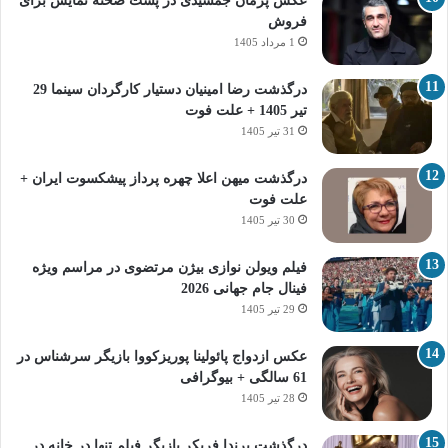
عکس پژمان جمشیدی در پشت صحنه نمایش برای
فروش
1 مرداد 1405
درگذشت رضا امینیان دستیار کارگردان سینما 29
تیر 1405 + علت فوت
31 تیر 1405
درگذشت میهن اعلا چهره پرداز پیشکسوت ایران +
علت فوت
30 تیر 1405
فیلم ویولن نوازی بیژن مرتضوی در مراسم ویژه
فینال جام جهانی 2026
29 تیر 1405
عکس ازدواج پائولینا پوریزکووا بازیگر سرشناس در
61 سالگی + بیوگرافی
28 تیر 1405
درگذشت برندا فریکر بازیگر فیلم تنها در خانه در