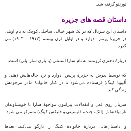
تورنتو گرفته‌ شد.
داستان قصه های جزیره
داستان این سریال که در یک شهر خیالی ساحلی کوچک به نام اَونلی
در جزیرهٔ پرنس ادوارد و در اوایل قرن بیستم (۱۹۱۲ – ۱۹۰۳) می‌
گذرد.
دربارهٔ دختری ثروتمند به نام سارا استنلی (با بازی سارا پلی) است.
که توسط پدرش به جزیرهٔ پرنس ادوارد و نزد خاله‌هایش (هتی و
اُلیویا کینگ) فرستاده‌ می‌شود تا در کنار خانوادهٔ مادر مرحومش
زندگی کند.
سریال روی فعل و انفعالات پیرامون مواجههٔ سارا با خویشاوندان
تازه‌یافته‌اش (الک، جنت، فلیسیتی و فلیکس کینگ) متمرکز می‌ شود.
و داستان‌هایی دربارهٔ خانوادهٔ کینگ را بازگو می‌کند. بعدها