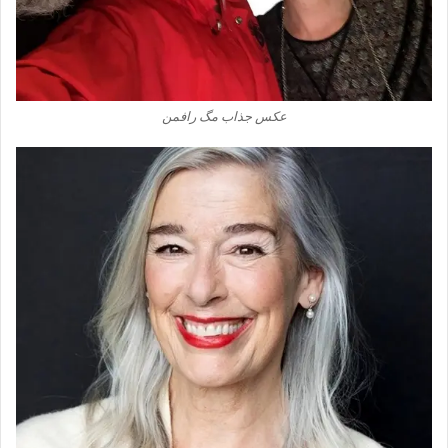
عکس جذاب مگ رافمن