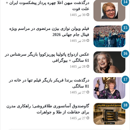
درگذشت میهن اعلا چهره پرداز پیشکسوت ایران +
علت فوت
30 تیر 1405
فیلم ویولن نوازی بیژن مرتضوی در مراسم ویژه
فینال جام جهانی 2026
29 تیر 1405
عکس ازدواج پائولینا پوریزکووا بازیگر سرشناس در
61 سالگی + بیوگرافی
28 تیر 1405
درگذشت برندا فریکر بازیگر فیلم تنها در خانه در
81 سالگی
27 تیر 1405
گاوصندوق آسانسوری طلافروشی؛ راهکاری مدرن
برای حفاظت از طلا و جواهرات
27 تیر 1405