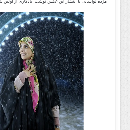
مژده لواسانی با انتشار این عکس نوشت: یادگارى از اولین 