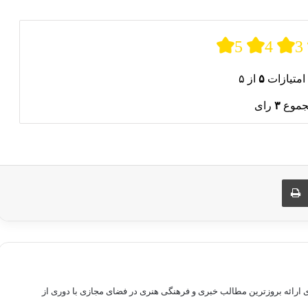
5
4
3
امتیازات
۵
از ۵
جموع
۳
رای
ری از طریق ایمیل
چاپ
راهم سازی بستری برای ارائه بروزترین مطالب خبری و فرهنگی هنری در فضای مجازی با دوری از