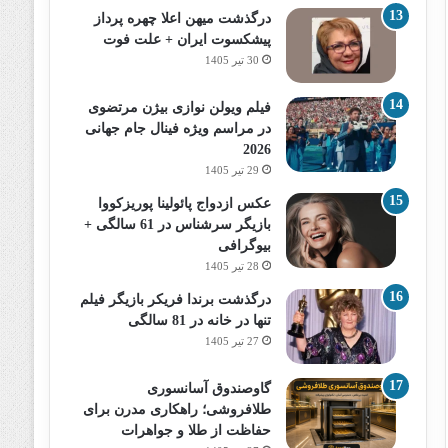
درگذشت میهن اعلا چهره پرداز
پیشکسوت ایران + علت فوت
30 تیر 1405
فیلم ویولن نوازی بیژن مرتضوی
در مراسم ویژه فینال جام جهانی
2026
29 تیر 1405
عکس ازدواج پائولینا پوریزکووا
بازیگر سرشناس در 61 سالگی +
بیوگرافی
28 تیر 1405
درگذشت برندا فریکر بازیگر فیلم
تنها در خانه در 81 سالگی
27 تیر 1405
گاوصندوق آسانسوری
طلافروشی؛ راهکاری مدرن برای
حفاظت از طلا و جواهرات