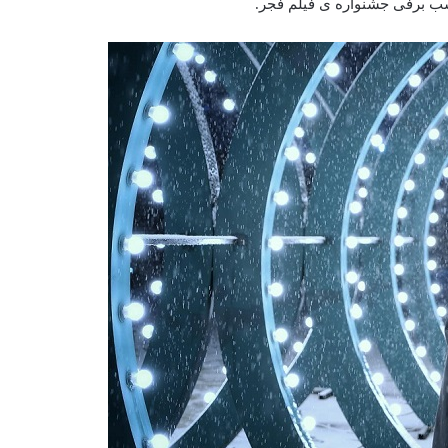
شب برفى جشنواره ى فیلم فجر.