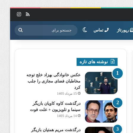
خوراک
اینستاگرا
تغییر پوسته
جستجو
رپورتاژ
تماس
برای
نوشته های تازه
عکس خانوادگی بهزاد خلج توجه
مخاطبان فضای مجازی را جلب
کرد
15 مرداد 1405
درگذشت کاوه کاویان بازیگر
سینما و تلویزیون + علت فوت
14 مرداد 1405
درگذشت مریم همتیان بازیگر