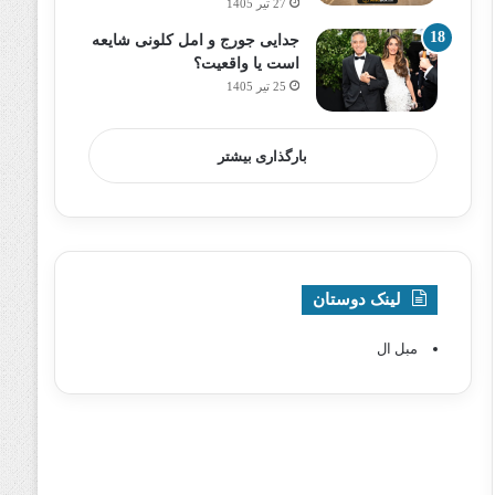
27 تیر 1405
جدایی جورج و امل کلونی شایعه
است یا واقعیت؟
25 تیر 1405
بارگذاری بیشتر
لینک دوستان
مبل ال