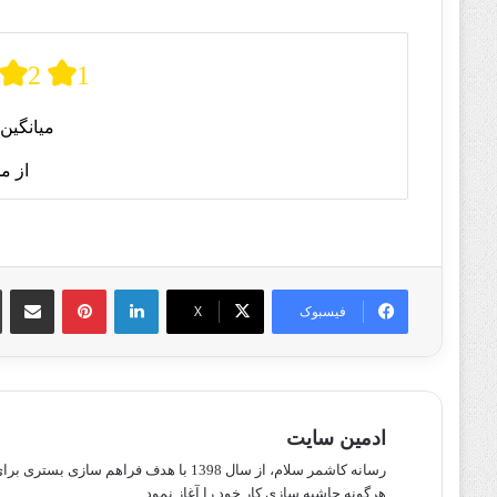
2
1
میانگین 
از م
لینکدین
پینترست
اشتراک گذا
فیسبوک
X
ادمین سایت
رسانه کاشمر سلام، از سال 1398 با هدف ف
هرگونه حاشیه سازی کار خود را آغاز نمود.