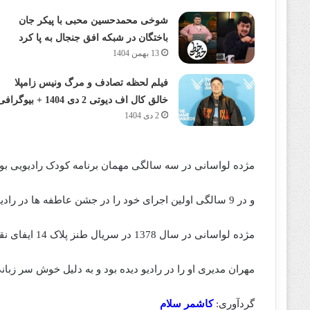
شوخی محمدحسین محبی با پیکر جان
باختگان در شبکه افق جنجال به پا کرد
13 بهمن 1404
فیلم لحظه تصادف و مرگ ونیس زامپلا
خالق کال اف دیوتی 2 دی 1404 + بیوگرافی
2 دی 1404
مژده لواسانی در سه سالگی مهمان برنامه کودک رادیویی بود
و در 9 سالگی اولین اجرای خود را در جشن عاطفه ها در رادیو و در کنار ژاله صادقیان و آقای جاویدنیا انجام داد.
مژده لواسانی در سال 1378 در سریال طنز پلاک 14 ایفای نقش کرد.
مهران مدیری او را در رادیو دیده‌ بود و به دلیل خوش سر زبانی برای ایفا
گردآوری:
کاشمر سلام