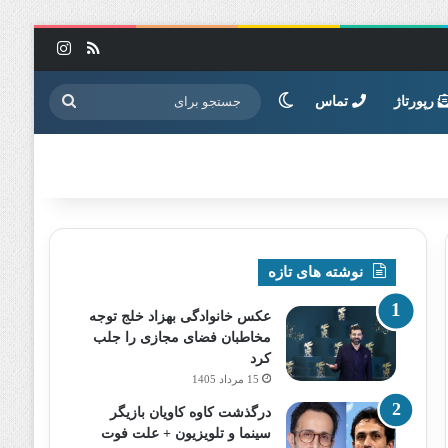
خوراک
اینستاگرا
تغییر پوسته
جستجو
رپورتاژ
تماس
برای
نوشته های تازه
عکس خانوادگی بهزاد خلج توجه
مخاطبان فضای مجازی را جلب
کرد
15 مرداد 1405
درگذشت کاوه کاویان بازیگر
سینما و تلویزیون + علت فوت