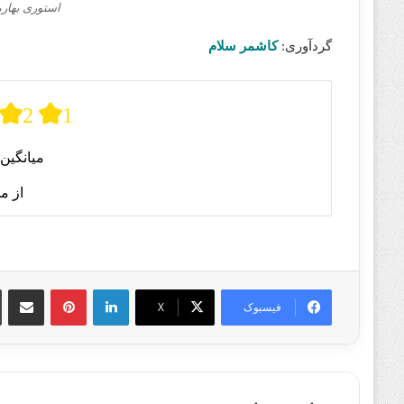
استوری بهاره
گردآوری:
کاشمر سلام
2
1
میانگین 
از م
لینکدین
پینترست
اشتراک گذا
فیسبوک
X