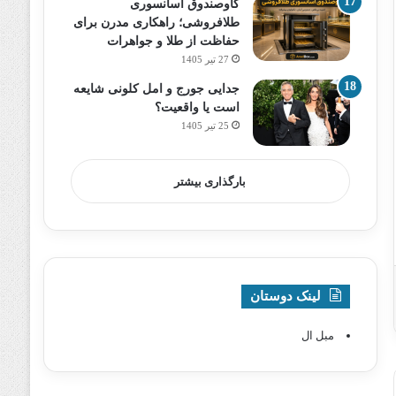
گاوصندوق آسانسوری
طلافروشی؛ راهکاری مدرن برای
حفاظت از طلا و جواهرات
27 تیر 1405
جدایی جورج و امل کلونی شایعه
است یا واقعیت؟
25 تیر 1405
بارگذاری بیشتر
لینک دوستان
مبل ال