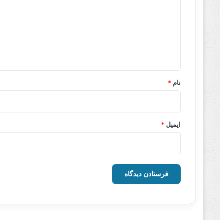
د
گ
ا
ه
*
نام
*
ایمیل
*