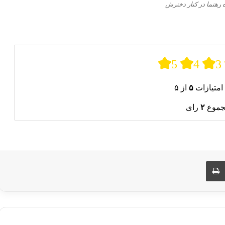
 رهنما در کنار دخترش
5
4
3
امتیازات
۵
از ۵
جموع
۲
رای
ری از طریق ایمیل
چاپ