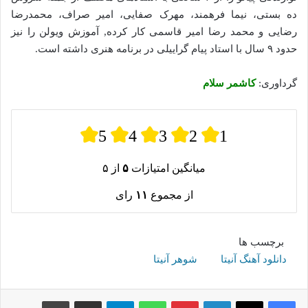
ده بستى، نیما فرهمند، مهرک صفایى، امیر صراف، محمدرضا
رضایى و محمد رضا امیر قاسمى کار کرده, آموزش ویولن را نیز
حدود ۹ سال با استاد پیام گراییلى در برنامه هنری داشته‌ است.
گرداوری:
کاشمر سلام
5
4
3
2
1
میانگین امتیازات
۵
از ۵
از مجموع
۱۱
رای
برچسب ها
دانلود آهنگ آنیتا
شوهر آنیتا
لینکدین
پینترست
واتس آپ
تلگرام
اشتراک گذاری از طریق ایمیل
چاپ