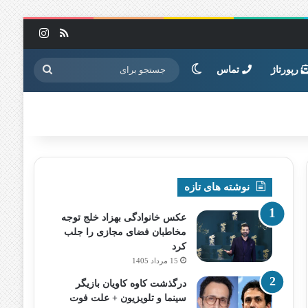
خوراک
اینستاگرا
تغییر پوسته
جستجو
رپورتاژ
تماس
برای
نوشته های تازه
عکس خانوادگی بهزاد خلج توجه
مخاطبان فضای مجازی را جلب
کرد
15 مرداد 1405
درگذشت کاوه کاویان بازیگر
سینما و تلویزیون + علت فوت