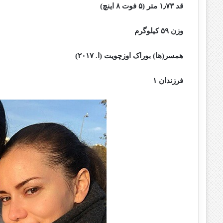
قد ۱٫۷۳ متر (۵ فوت ۸ اینچ)
وزن ۵۹ کیلوگرم
همسر(ها) بوراک اوزچویت (ا. ۲۰۱۷)
فرزندان ۱