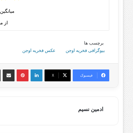
میانگین 
از م
برچسب ها
بیوگرافی فخریه اوجن
عکس فخریه اوجن
لینکدین
پینترست
اشتراک گذا
فیسبوک
X
ادمین نسیم