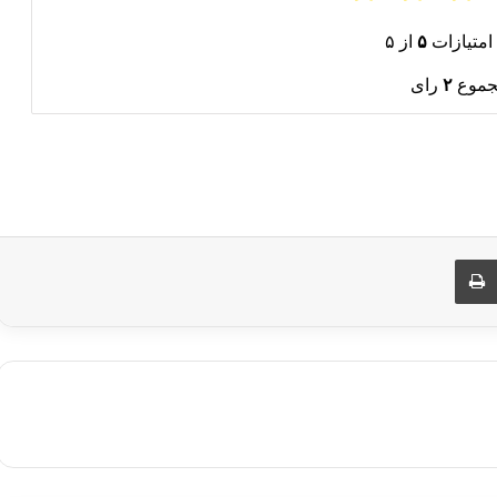
امتیازات
۵
از ۵
جموع
۲
رای
ری از طریق ایمیل
چاپ