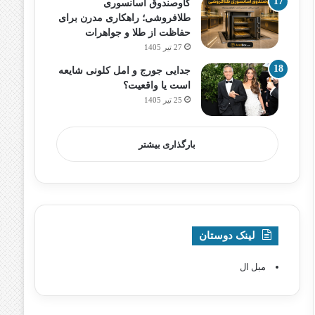
گاوصندوق آسانسوری
طلافروشی؛ راهکاری مدرن برای
حفاظت از طلا و جواهرات
27 تیر 1405
جدایی جورج و امل کلونی شایعه
است یا واقعیت؟
25 تیر 1405
بارگذاری بیشتر
لینک دوستان
مبل ال