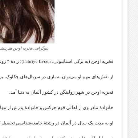
بیوگرافی فخریه اوجن هنرپیش
فخریه اوجن (به ترکی استانبولی: Fahriye Evcen)؛ زادهٔ ۴ ژوئن ۱۹۸۶ هنرپیشه اهل ترکیه است.
از نقش‌های مهم او می‌توان به بازی در سریال‌های چکاوک، بر
فحریه اوجن در شهر زولینگن در کشور آلمان به دنیا آمد.
خانوادهٔ مادر وی از اهالی قوم چرکس و خانوادهٔ پدرش از مهاج
او به مدت یک سال در آلمان در رشتهٔ جامعه‌شناسی تحصیل کر