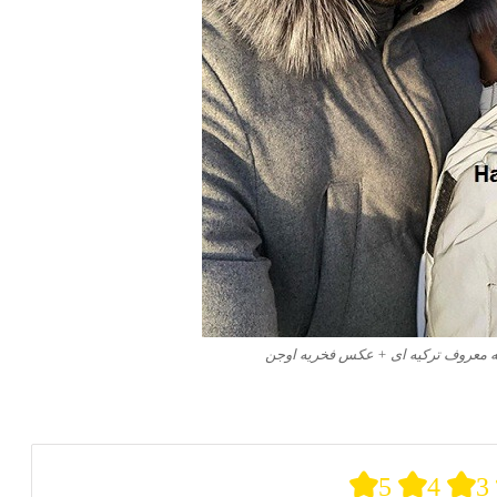
ه معروف ترکیه ای + عکس فخریه اوجن
5
4
3