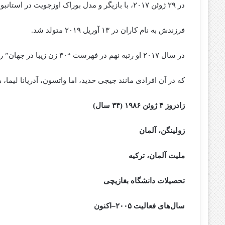
در ۲۹ ژوئن ۲۰۱۷، با بازیگر و مدل بوراک اوزچویت در استانبول ازدواج کرد.
فرزندش به نام کاران در ۱۳ آوریل ۲۰۱۹ متولد شد.
در سال ۲۰۱۷ او رتبه نهم در فهرست “۳۰ زن زیبا در جهان” را به خود اختصاص داد
که در آن افرادی مانند جیجی حدید، اما واتسون، آدریانا لیما، 
زادروز ۴ ژوئن ۱۹۸۶ ‏(۳۴ سال)
زولینگن، آلمان
ملیت آلمان، ترکیه
تحصیلات دانشگاه بغازیچی
سال‌های فعالیت ۲۰۰۵–اکنون