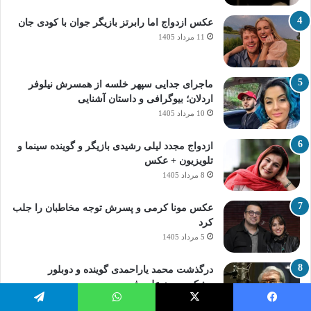
عکس ازدواج اما رابرتز بازیگر جوان با کودی جان
11 مرداد 1405
ماجرای جدایی سپهر خلسه از همسرش نیلوفر
اردلان؛ بیوگرافی و داستان آشنایی
10 مرداد 1405
ازدواج مجدد لیلی رشیدی بازیگر و گوینده سینما و
تلویزیون + عکس
8 مرداد 1405
عکس مونا کرمی و پسرش توجه مخاطبان را جلب
کرد
5 مرداد 1405
درگذشت محمد یاراحمدی گوینده و دوبلور
پیشکسوت + علت فوت
4 مرداد 1405
یسبوک
X
واتس آپ
تلگرام