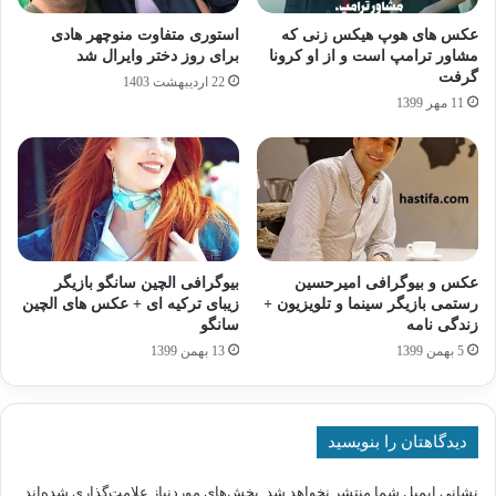
عکس های هوپ هیکس زنی که
استوری متفاوت منوچهر هادی
مشاور ترامپ است و از او کرونا
برای روز دختر وایرال شد
گرفت
22 اردیبهشت 1403
11 مهر 1399
عکس و بیوگرافی امیرحسین
بیوگرافی الچین سانگو بازیگر
رستمی بازیگر سینما و تلویزیون +
زیبای ترکیه ای + عکس های الچین
زندگی نامه
سانگو
5 بهمن 1399
13 بهمن 1399
دیدگاهتان را بنویسید
نشانی ایمیل شما منتشر نخواهد شد.
بخش‌های موردنیاز علامت‌گذاری شده‌اند