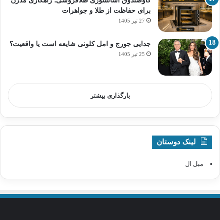
گاوصندوق آسانسوری طلافروشی؛ راهکاری مدرن
برای حفاظت از طلا و جواهرات
27 تیر 1405
جدایی جورج و امل کلونی شایعه است یا واقعیت؟
25 تیر 1405
بارگذاری بیشتر
لینک دوستان
مبل ال