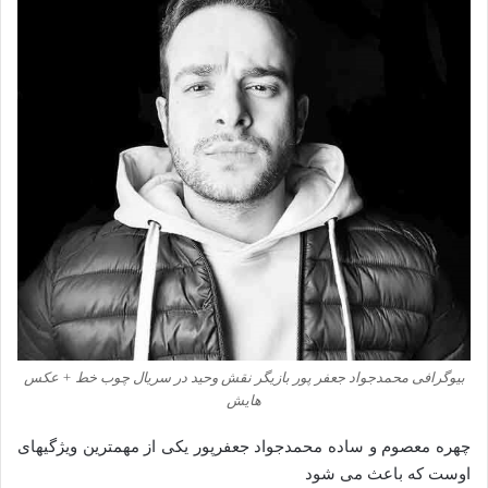
بیوگرافی محمدجواد جعفر پور بازیگر نقش وحید در سریال چوب خط + عکس
هایش
چهره معصوم و ساده محمدجواد جعفرپور یکی از مهمترین ویژگیهای
اوست که باعث می شود