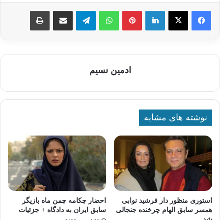
لینکدین
پینترست
واتس آپ
تلگرام
اشتراک گذاری از طریق ایمیل
چاپ
ادمین نسیم
نوشته های مشابه
استوری منظور دار فرشید نوابی
احضار چکامه چمن‌ ماه بازیگر
همسر سابق الهام چرخنده جنجالی
سابق ایران به دادگاه + جزئیات
شد