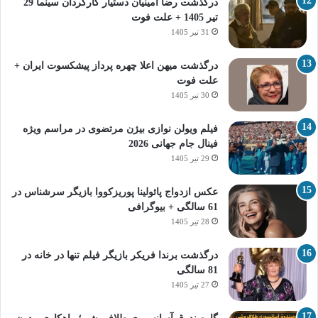
درگذشت رضا امینیان دستیار کارگردان سینما 29
تیر 1405 + علت فوت
31 تیر 1405
درگذشت میهن اعلا چهره پرداز پیشکسوت ایران +
علت فوت
30 تیر 1405
فیلم ویولن نوازی بیژن مرتضوی در مراسم ویژه
فینال جام جهانی 2026
29 تیر 1405
عکس ازدواج پائولینا پوریزکووا بازیگر سرشناس در
61 سالگی + بیوگرافی
28 تیر 1405
درگذشت برندا فریکر بازیگر فیلم تنها در خانه در
81 سالگی
27 تیر 1405