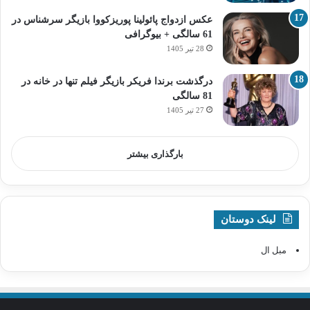
عکس ازدواج پائولینا پوریزکووا بازیگر سرشناس در
61 سالگی + بیوگرافی
28 تیر 1405
درگذشت برندا فریکر بازیگر فیلم تنها در خانه در
81 سالگی
27 تیر 1405
بارگذاری بیشتر
لینک دوستان
مبل ال