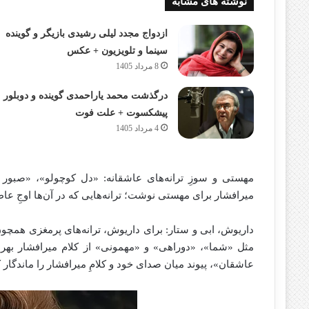
نوشته های مشابه
ازدواج مجدد لیلی رشیدی بازیگر و گوینده
سینما و تلویزیون + عکس
8 مرداد 1405
درگذشت محمد یاراحمدی گوینده و دوبلور
پیشکسوت + علت فوت
4 مرداد 1405
مهستی و سوزِ ترانه‌های عاشقانه: «دل کوچولو»، «صبور 
میرافشار برای مهستی نوشت؛ ترانه‌هایی که در آن‌ها اوجِ عاط
داریوش، ابی و ستار: برای داریوش، ترانه‌های پرمغزی همچون 
مثل «شما»، «دوراهی» و «مهمونی» از کلام میرافشار بهره
عاشقان»، پیوند میان صدای خود و کلامِ میرافشار را ماندگار ک