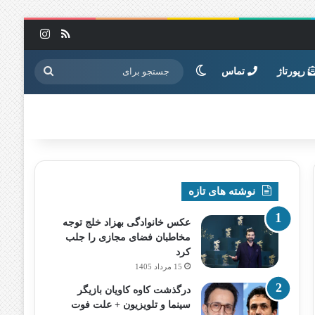
خوراک
اینستاگرا
تغییر پوسته
جستجو
رپورتاژ
تماس
برای
نوشته های تازه
عکس خانوادگی بهزاد خلج توجه
مخاطبان فضای مجازی را جلب
کرد
15 مرداد 1405
درگذشت کاوه کاویان بازیگر
سینما و تلویزیون + علت فوت