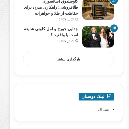
گاوصندوق آسانسوری
طلافروشی؛ راهکاری مدرن برای
حفاظت از طلا و جواهرات
27 تیر 1405
جدایی جورج و امل کلونی شایعه
است یا واقعیت؟
25 تیر 1405
بارگذاری بیشتر
لینک دوستان
مبل ال