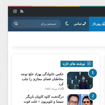
خوراک
اینستاگرا
تغییر پوسته
جستجو
رپورتاژ
تماس
برای
نوشته های تازه
عکس خانوادگی بهزاد خلج توجه
مخاطبان فضای مجازی را جلب
کرد
15 مرداد 1405
درگذشت کاوه کاویان بازیگر
سینما و تلویزیون + علت فوت