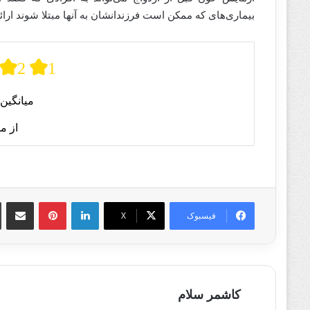
بیماری‌های که ممکن است فرزندانشان به آنها مبتلا شوند ارائه
2
1
میانگین 
از م
لینکدین
پینترست
اشتراک گذا
فیسبوک
X
کاشمر سلام