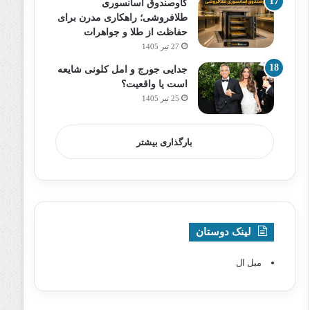
گاوصندوق آسانسوری
طلافروشی؛ راهکاری مدرن برای
حفاظت از طلا و جواهرات
27 تیر 1405
جدایی جورج و امل کلونی شایعه
است یا واقعیت؟
25 تیر 1405
بارگذاری بیشتر
لینک دوستان
مبل ال