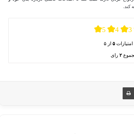
 کند.
5
4
3
امتیازات
۵
از ۵
جموع
۲
رای
ری از طریق ایمیل
چاپ