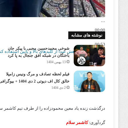
…
00:00
نوشته های مشابه
00:00
00:53
شوخی محمدحسین محبی با پیکر جان
برای افزایش یا کاهش صدا از کلیدهای بالا و پایین استفاده کنی
باختگان در شبکه افق جنجال به پا کرد
13 بهمن 1404
فیلم لحظه تصادف و مرگ ونیس زامپلا
خالق کال اف دیوتی 2 دی 1404 + بیوگرافی
2 دی 1404
درگذشت زنده یاد معین محمودزاده را از طرف تیم کاشمر سل
گردآوری:
کاشمر سلام