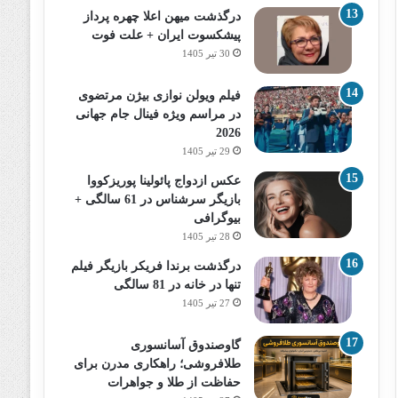
درگذشت میهن اعلا چهره پرداز
پیشکسوت ایران + علت فوت
30 تیر 1405
فیلم ویولن نوازی بیژن مرتضوی
در مراسم ویژه فینال جام جهانی
2026
29 تیر 1405
عکس ازدواج پائولینا پوریزکووا
بازیگر سرشناس در 61 سالگی +
بیوگرافی
28 تیر 1405
درگذشت برندا فریکر بازیگر فیلم
تنها در خانه در 81 سالگی
27 تیر 1405
گاوصندوق آسانسوری
طلافروشی؛ راهکاری مدرن برای
حفاظت از طلا و جواهرات