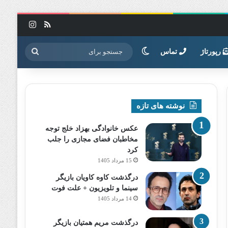
خوراک
اینستاگرا
تغییر پوسته
جستجو
رپورتاژ
تماس
برای
نوشته های تازه
عکس خانوادگی بهزاد خلج توجه
مخاطبان فضای مجازی را جلب
کرد
15 مرداد 1405
درگذشت کاوه کاویان بازیگر
سینما و تلویزیون + علت فوت
14 مرداد 1405
درگذشت مریم همتیان بازیگر