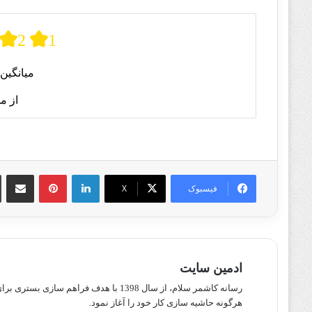
2
1
میانگین 
از م
لینکدین
پینترست
اشتراک گذا
فیسبوک
X
ادمین سایت
رسانه کاشمر سلام، از سال 1398 با هدف ف
هرگونه حاشیه سازی کار خود را آغاز نمود.