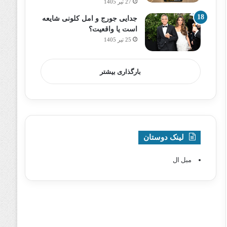
27 تیر 1405
جدایی جورج و امل کلونی شایعه
است یا واقعیت؟
25 تیر 1405
بارگذاری بیشتر
لینک دوستان
مبل ال