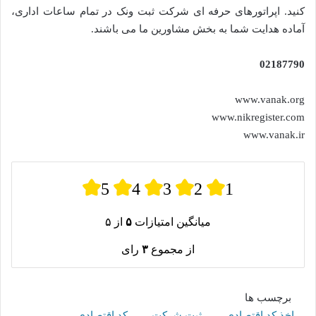
کنید. اپراتورهای حرفه ای شرکت ثبت ونک در تمام ساعات اداری،
آماده هدایت شما به بخش مشاورین ما می باشند.
02187790
www.vanak.org
www.nikregister.com
www.vanak.ir
5
4
3
2
1
میانگین امتیازات
۵
از ۵
از مجموع
۳
رای
برچسب ها
اخذ کد اقتصادی
ثبت شرکت
کد اقتصادی