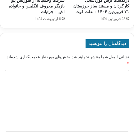
درگذشت آرش کوردسالی
سرقت وحشیانه از فلورنس پیو
کارگردان و مستند ساز خوزستان
بازیگر معروف انگلیس و خانواده
۲۱ فروردین ۱۴۰۴ + علت فوت
اش + جزئیات
23 فروردین 1404
6 اردیبهشت 1404
دیدگاهتان را بنویسید
نشانی ایمیل شما منتشر نخواهد شد.
بخش‌های موردنیاز علامت‌گذاری شده‌اند
*
د
ی
د
گ
ا
ه
*