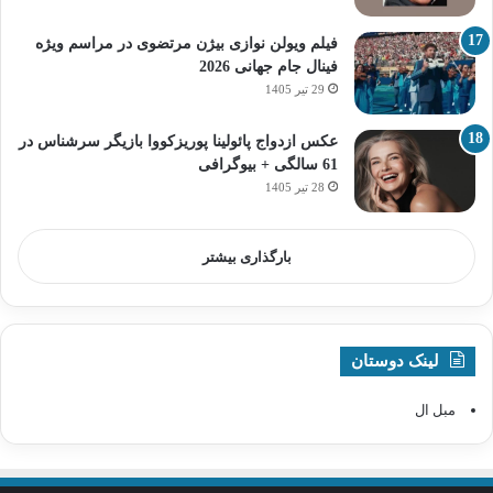
فیلم ویولن نوازی بیژن مرتضوی در مراسم ویژه
فینال جام جهانی 2026
29 تیر 1405
عکس ازدواج پائولینا پوریزکووا بازیگر سرشناس در
61 سالگی + بیوگرافی
28 تیر 1405
بارگذاری بیشتر
لینک دوستان
مبل ال