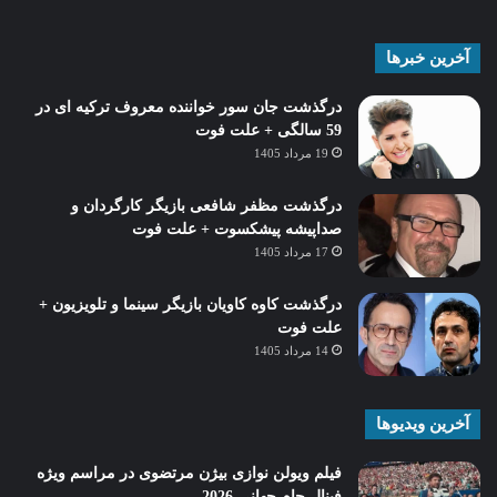
آخرین خبرها
درگذشت جان سور خواننده معروف ترکیه ای در
59 سالگی + علت فوت
19 مرداد 1405
درگذشت مظفر شافعی بازیگر کارگردان و
صداپیشه پیشکسوت + علت فوت
17 مرداد 1405
درگذشت کاوه کاویان بازیگر سینما و تلویزیون +
علت فوت
14 مرداد 1405
آخرین ویدیوها
فیلم ویولن نوازی بیژن مرتضوی در مراسم ویژه
فینال جام جهانی 2026