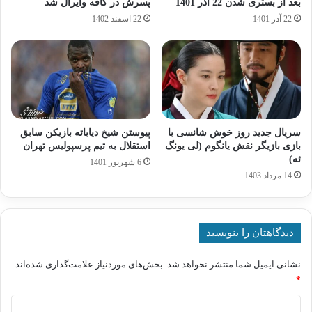
بعد از بستری شدن 22 آذر 1401
پسرش در کافه وایرال شد
22 آذر 1401
22 اسفند 1402
سریال جدید روز خوش شانسی با
پیوستن شیخ دیاباته بازیکن سابق
بازی بازیگر نقش یانگوم (لی یونگ‌
استقلال به تیم پرسپولیس تهران
ئه)
6 شهریور 1401
14 مرداد 1403
دیدگاهتان را بنویسید
نشانی ایمیل شما منتشر نخواهد شد.
بخش‌های موردنیاز علامت‌گذاری شده‌اند
*
د