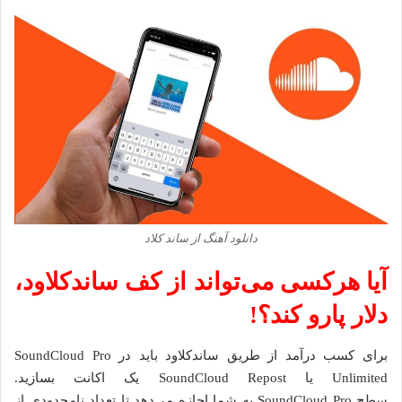
دانلود آهنگ از ساند کلاد
آیا هرکسی می‌تواند از کف ساندکلاود،
دلار پارو کند؟!
برای کسب درآمد از طریق ساندکلاود باید در SoundCloud Pro
Unlimited یا SoundCloud Repost یک اکانت بسازید.
سطح SoundCloud Pro به شما اجازه می‌دهد تا تعداد نامحدودی از