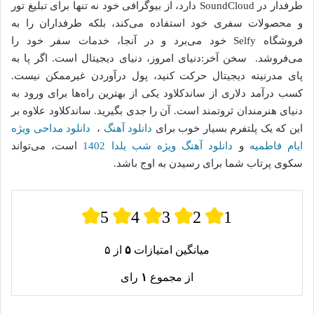
طرفدار در SoundCloud دارد، از بیوگرافی خود نه تنها برای تبلیغ تور
و محصولات سفری خود استفاده می‌کند، بلکه طرفداران را به
فروشگاه Selfy خود می‌برد و در آنجا، خدمات سفر خود را
می‌فروشد. سخن آخر:دنیای امروز، دنیای دیجیتال است. اگر پا به
پای مدرنیته دیجیتال حرکت کنید، پول درآوردن غیرممکن نیست.
کسب درآمد دلاری از ساندکلاود یکی از بهترین راه‌ها برای ورود به
دنیای هنرمندان ثروتمند است. آن را جدی بگیرید. ساندکلاود علاوه بر
این که یک پلتفرم بسیار خوب برای
دانلود آهنگ
،
دانلود مداحی ویژه
ایام فاطمیه
و
دانلود آهنگ ویژه شب یلدا 1402
است، می‌تواند
سکوی پرتاب شما برای رسیدن به اوج باشد.
5
4
3
2
1
میانگین امتیازات
۵
از ۵
از مجموع
۱
رای