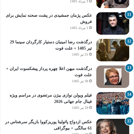
3 مرداد 1405
عکس پژمان جمشیدی در پشت صحنه نمایش برای
فروش
1 مرداد 1405
درگذشت رضا امینیان دستیار کارگردان سینما 29
تیر 1405 + علت فوت
31 تیر 1405
درگذشت میهن اعلا چهره پرداز پیشکسوت ایران +
علت فوت
30 تیر 1405
فیلم ویولن نوازی بیژن مرتضوی در مراسم ویژه
فینال جام جهانی 2026
29 تیر 1405
عکس ازدواج پائولینا پوریزکووا بازیگر سرشناس در
61 سالگی + بیوگرافی