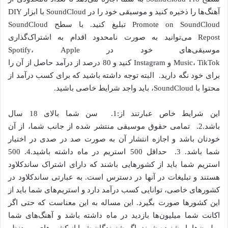
آهنگ‌ها را ذخیره کنید و موسیقی خود را در SoundCloud با ابزار DIY
Promote on SoundCloud تبلیغ کنید. با سطح SoundCloud
Repost می‌توانید به صورت نامحدود اقدام به اشتراک‌گذاری
موسیقی‌های خود در Spotify، Apple
Music، TikTok و Instagram کنید و 80 درصد از درآمد حاصل از آن را
برای خود نگه دارید. البته توجه داشته باشید که برای کسب درآمد از
محتوا با SoundCloud، باید واجد شرایط خاصی باشید.
این شرایط خاص عبارتند از:1. سن شما بالای 18 سال
باشد.2. تمامی حقوق موسیقی منتشر شده از جانب شما، از آن
خودتان باشد و اجازه انتشار آن به صورت صد در صدی در اختیار
شما باشد. 3. حداقل 500 استریم در ماه داشته باشید.4. 500
استریم شما باید از کشورهایی باشند که دارای اشتراک ساندکلاود
هستند و تبلیغات در آنها در دسترس است. به عبارتی ساندکلاود در
کشورهای خاصی، توانایی کسب درآمد دارد و استریم‌های شما باید از
این کشورها صورت بگیرد. این مساله به این معناست که حتی اگر
اکانت شما میلیون‌ها بازدید در ماه داشته باشد و آهنگ‌های شما
میلیون‌ها بار شنیده شوند، اگر شنوندگان شما از کشورهای موردنظر