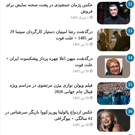
عکس پژمان جمشیدی در پشت صحنه نمایش برای
فروش
1 مرداد 1405
درگذشت رضا امینیان دستیار کارگردان سینما 29
تیر 1405 + علت فوت
31 تیر 1405
درگذشت میهن اعلا چهره پرداز پیشکسوت ایران +
علت فوت
30 تیر 1405
فیلم ویولن نوازی بیژن مرتضوی در مراسم ویژه
فینال جام جهانی 2026
29 تیر 1405
عکس ازدواج پائولینا پوریزکووا بازیگر سرشناس در
61 سالگی + بیوگرافی
28 تیر 1405