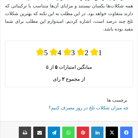
همه شکلات‌ها یکسان نیستند و مزایای آن‌ها متناسب با ترکیباتی که
دارند متفاوت خواهد بود. در این مطلب به این نکته که بهترین شکلات
تلخ چند درصد است، اشاره کردیم. امیدوارم این مطلب برای شما
مفید بوده باشد.
5
4
3
2
1
میانگین امتیازات
۵
از ۵
از مجموع
۲
رای
برچسب ها
چه میزان شکلات تلخ در روز مصرف کنیم؟
لینکدین
پینترست
واتس آپ
تلگرام
اشتراک گذاری از طریق ایمیل
چاپ