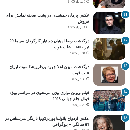
3 مرداد 1405
عکس پژمان جمشیدی در پشت صحنه نمایش برای
فروش
1 مرداد 1405
درگذشت رضا امینیان دستیار کارگردان سینما 29
تیر 1405 + علت فوت
31 تیر 1405
درگذشت میهن اعلا چهره پرداز پیشکسوت ایران +
علت فوت
30 تیر 1405
فیلم ویولن نوازی بیژن مرتضوی در مراسم ویژه
فینال جام جهانی 2026
29 تیر 1405
عکس ازدواج پائولینا پوریزکووا بازیگر سرشناس در
61 سالگی + بیوگرافی