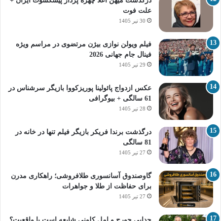
درگذشت میهن اعلا چهره پرداز پیشکسوت ایران +
علت فوت
30 تیر 1405
فیلم ویولن نوازی بیژن مرتضوی در مراسم ویژه
فینال جام جهانی 2026
29 تیر 1405
عکس ازدواج پائولینا پوریزکووا بازیگر سرشناس در
61 سالگی + بیوگرافی
28 تیر 1405
درگذشت برندا فریکر بازیگر فیلم تنها در خانه در
81 سالگی
27 تیر 1405
گاوصندوق آسانسوری طلافروشی؛ راهکاری مدرن
برای حفاظت از طلا و جواهرات
27 تیر 1405
جدایی جورج و امل کلونی شایعه است یا واقعیت؟