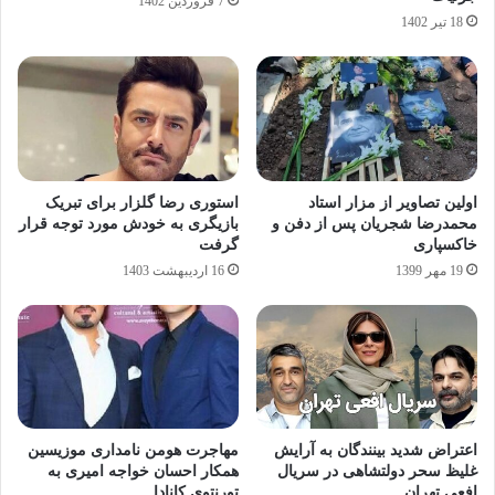
7 فروردین 1402
18 تیر 1402
اولین تصاویر از مزار استاد
استوری رضا گلزار برای تبریک
محمدرضا شجریان پس از دفن و
بازیگری به خودش مورد توجه قرار
خاکسپاری
گرفت
19 مهر 1399
16 اردیبهشت 1403
اعتراض شدید بینندگان به آرایش
مهاجرت هومن نامداری موزیسین
غلیظ سحر دولتشاهی در سریال
همکار احسان خواجه امیری به
افعی تهران
تورنتوی کانادا