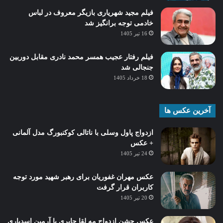
فیلم مجید شهریاری بازیگر معروف در لباس
خادمی توجه برانگیز شد
16 تیر 1405
فیلم رفتار عجیب همسر محمد نادری مقابل دوربین
جنجالی شد
18 خرداد 1405
آخرین عکس ها
ازدواج پاول وسلی با ناتالی کوکنبورگ مدل آلمانی
+ عکس
24 تیر 1405
عکس مهران غفوریان برای رهبر شهید مورد توجه
کاربران قرار گرفت
20 تیر 1405
عکس جشن ازدواج مه لقا جابری با آرمین اسدیاری