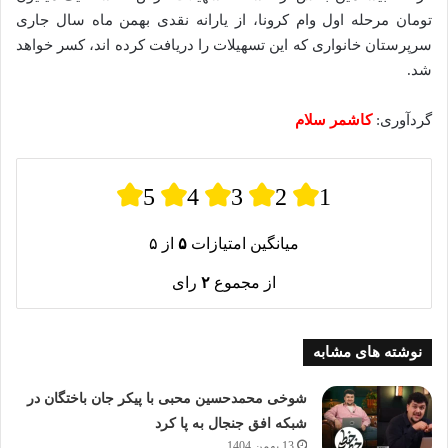
تومان مرحله اول وام کرونا، از یارانه نقدی بهمن ماه سال جاری
سرپرستان خانواری که این تسهیلات را دریافت کرده اند، کسر خواهد
شد.
گردآوری:
کاشمر سلام
5
4
3
2
1
میانگین امتیازات
۵
از ۵
از مجموع
۲
رای
نوشته های مشابه
شوخی محمدحسین محبی با پیکر جان باختگان در
شبکه افق جنجال به پا کرد
13 بهمن 1404