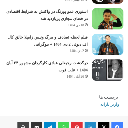
استوری عمو پورنگ در واکنش به شرایط اقتصادی
در فضای مجازی پربازدید شد
18 دی 1404
فیلم لحظه تصادف و مرگ ونیس زامپلا خالق کال
اف دیوتی 2 دی 1404 + بیوگرافی
2 دی 1404
درگذشت رجبعلی عبادی کارگردان مشهور ۲۴ آبان
1404 + علت فوت
26 آبان 1404
برچسب ها
واریز یارانه
لینکدین
پینترست
واتس آپ
تلگرام
اشتراک گذاری از طریق ایمیل
چاپ