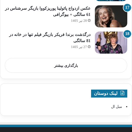
عکس ازدواج پائولینا پوریزکووا بازیگر سرشناس در
61 سالگی + بیوگرافی
28 تیر 1405
درگذشت برندا فریکر بازیگر فیلم تنها در خانه در
81 سالگی
27 تیر 1405
بارگذاری بیشتر
لینک دوستان
مبل ال