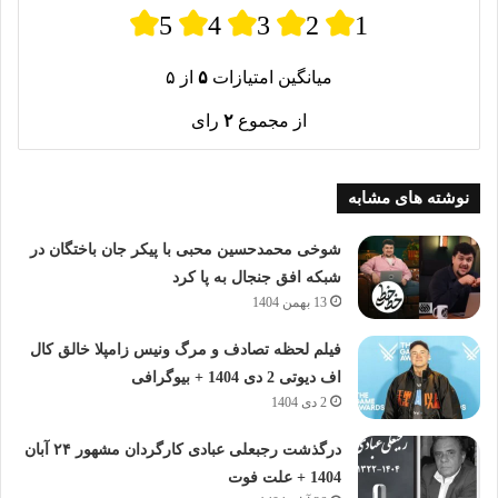
5
4
3
2
1
میانگین امتیازات
۵
از ۵
از مجموع
۲
رای
نوشته های مشابه
شوخی محمدحسین محبی با پیکر جان باختگان در
شبکه افق جنجال به پا کرد
13 بهمن 1404
فیلم لحظه تصادف و مرگ ونیس زامپلا خالق کال
اف دیوتی 2 دی 1404 + بیوگرافی
2 دی 1404
درگذشت رجبعلی عبادی کارگردان مشهور ۲۴ آبان
1404 + علت فوت