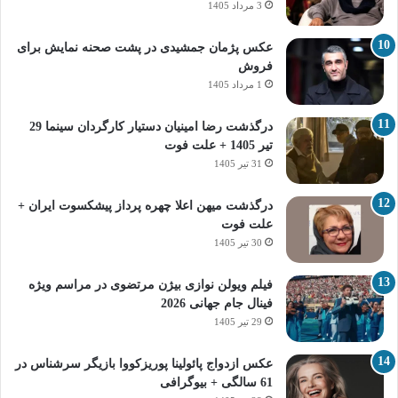
3 مرداد 1405
عکس پژمان جمشیدی در پشت صحنه نمایش برای
فروش
1 مرداد 1405
درگذشت رضا امینیان دستیار کارگردان سینما 29
تیر 1405 + علت فوت
31 تیر 1405
درگذشت میهن اعلا چهره پرداز پیشکسوت ایران +
علت فوت
30 تیر 1405
فیلم ویولن نوازی بیژن مرتضوی در مراسم ویژه
فینال جام جهانی 2026
29 تیر 1405
عکس ازدواج پائولینا پوریزکووا بازیگر سرشناس در
61 سالگی + بیوگرافی