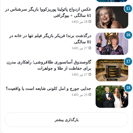
عکس ازدواج پائولینا پوریزکووا بازیگر سرشناس در
61 سالگی + بیوگرافی
28 تیر 1405
درگذشت برندا فریکر بازیگر فیلم تنها در خانه در
81 سالگی
27 تیر 1405
گاوصندوق آسانسوری طلافروشی؛ راهکاری مدرن
برای حفاظت از طلا و جواهرات
27 تیر 1405
جدایی جورج و امل کلونی شایعه است یا واقعیت؟
25 تیر 1405
بارگذاری بیشتر