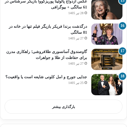
عکس ازدواج پائولینا پوریزکووا بازیگر سرشناس در
61 سالگی + بیوگرافی
28 تیر 1405
درگذشت برندا فریکر بازیگر فیلم تنها در خانه در
81 سالگی
27 تیر 1405
گاوصندوق آسانسوری طلافروشی؛ راهکاری مدرن
برای حفاظت از طلا و جواهرات
27 تیر 1405
جدایی جورج و امل کلونی شایعه است یا واقعیت؟
25 تیر 1405
بارگذاری بیشتر