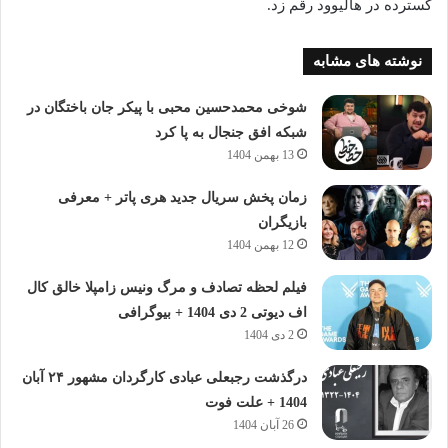
گسترده در هالیوود رقم زد.
نوشته های مشابه
شوخی محمدحسین محبی با پیکر جان باختگان در
شبکه افق جنجال به پا کرد
13 بهمن 1404
زمان پخش سریال جدید هری پاتر + معرفی
بازیگران
12 بهمن 1404
فیلم لحظه تصادف و مرگ ونیس زامپلا خالق کال
اف دیوتی 2 دی 1404 + بیوگرافی
2 دی 1404
درگذشت رجبعلی عبادی کارگردان مشهور ۲۴ آبان
1404 + علت فوت
26 آبان 1404