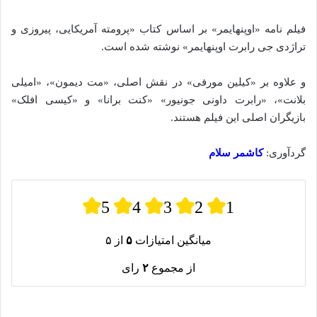
فیلم‌ نامه «اوپنهایمر» بر اساس کتاب «پرومته آمریکایی، پیروزی و
تراژدی جی رابرت اوپنهایمر» نوشته شده‌‌‌‌‌ است.
و علاوه بر «کیلین مورفی» در نقش اصلی، «مت دیمون»، «امیلی
بلانت»، «رابرت داونی جونیور» «کنت برانا» و «کیسی افلک»
بازیگران اصلی این فیلم هستند.
گردآوری:
کاشمر سلام
5
4
3
2
1
میانگین امتیازات
۵
از ۵
از مجموع
۲
رای