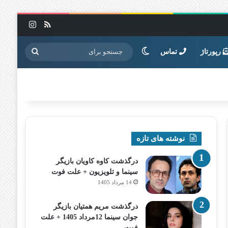
خوراک
اینستاگرا
تغییر پوسته
جستجو
رپورتاژ
تماس
برای
نوشته های تازه
درگذشت کاوه کاویان بازیگر
سینما و تلویزیون + علت فوت
14 مرداد 1405
درگذشت مریم همتیان بازیگر
جوان سینما 12مرداد 1405 + علت
فوت