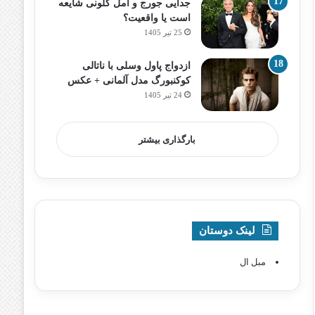
جدایی جورج و امل کلونی شایعه
است یا واقعیت؟
25 تیر 1405
ازدواج پاول وسلی با ناتالی
کوکنبورگ مدل آلمانی + عکس
24 تیر 1405
بارگذاری بیشتر
لینک دوستان
مبل ال