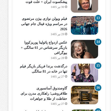
پیشکسوت ایران + علت فوت
30 تیر 1405
فیلم ویولن نوازی بیژن مرتضوی
در مراسم ویژه فینال جام جهانی
2026
29 تیر 1405
عکس ازدواج پائولینا پوریزکووا
بازیگر سرشناس در 61 سالگی +
بیوگرافی
28 تیر 1405
درگذشت برندا فریکر بازیگر فیلم
تنها در خانه در 81 سالگی
27 تیر 1405
گاوصندوق آسانسوری
طلافروشی؛ راهکاری مدرن برای
حفاظت از طلا و جواهرات
27 تیر 1405