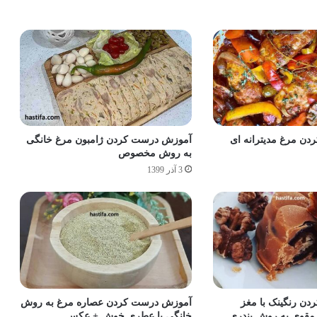
ن مرغ مدیترانه ای
آموزش درست کردن ژامبون مرغ خانگی
به روش مخصوص
3 آذر 1399
ن رنگینک با مغز
آموزش درست کردن عصاره مرغ به روش
مقوی به روش بندری
خانگی با عطری خوش + عکس