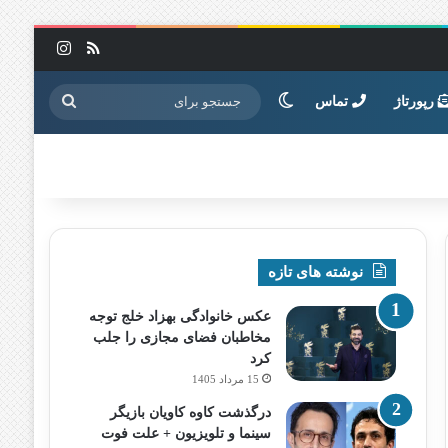
خوراک
اینستاگرا
تغییر پوسته
جستجو
رپورتاژ
تماس
برای
نوشته های تازه
عکس خانوادگی بهزاد خلج توجه
مخاطبان فضای مجازی را جلب
کرد
15 مرداد 1405
درگذشت کاوه کاویان بازیگر
سینما و تلویزیون + علت فوت