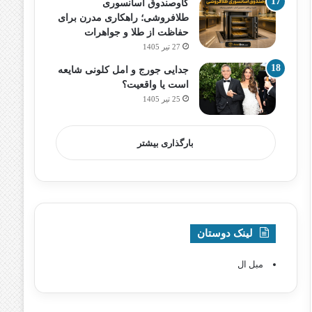
گاوصندوق آسانسوری
طلافروشی؛ راهکاری مدرن برای
حفاظت از طلا و جواهرات
27 تیر 1405
جدایی جورج و امل کلونی شایعه
است یا واقعیت؟
25 تیر 1405
بارگذاری بیشتر
لینک دوستان
مبل ال