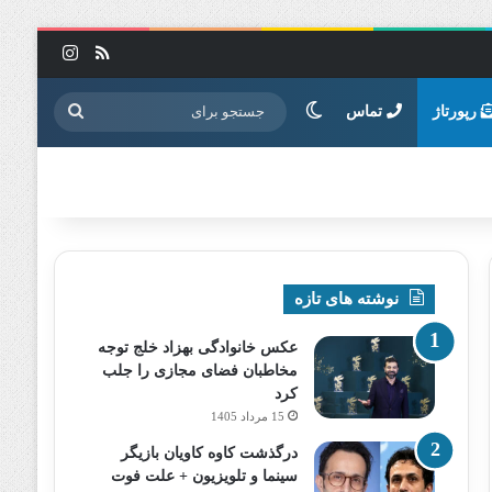
خوراک
اینستاگرا
تغییر پوسته
جستجو
رپورتاژ
تماس
برای
نوشته های تازه
عکس خانوادگی بهزاد خلج توجه
مخاطبان فضای مجازی را جلب
کرد
15 مرداد 1405
درگذشت کاوه کاویان بازیگر
سینما و تلویزیون + علت فوت