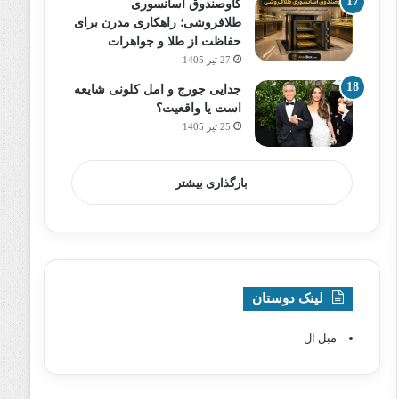
گاوصندوق آسانسوری
طلافروشی؛ راهکاری مدرن برای
حفاظت از طلا و جواهرات
27 تیر 1405
جدایی جورج و امل کلونی شایعه
است یا واقعیت؟
25 تیر 1405
بارگذاری بیشتر
لینک دوستان
مبل ال