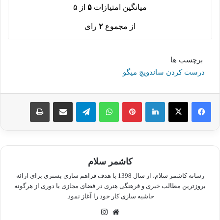
میانگین امتیازات
۵
از ۵
از مجموع
۲
رای
برچسب ها
درست کردن ساندویچ میگو
لینکدین
پینترست
واتس آپ
تلگرام
اشتراک گذاری از طریق ایمیل
چاپ
کاشمر سلام
رسانه کاشمر سلام، از سال 1398 با هدف فراهم سازی بستری برای ارائه
بروزترین مطالب خبری و فرهنگی هنری در فضای مجازی با دوری از هرگونه
حاشیه سازی کار خود را آغاز نمود.
وبسایت
اینستاگرام