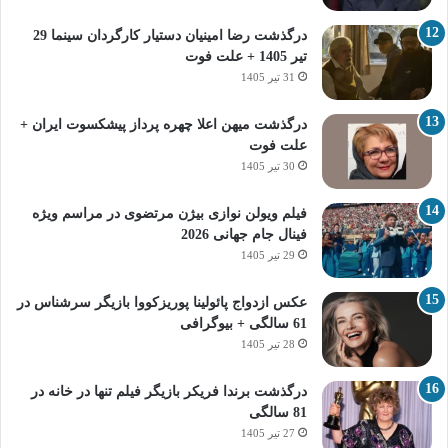
درگذشت رضا امینیان دستیار کارگردان سینما 29
تیر 1405 + علت فوت
31 تیر 1405
درگذشت میهن اعلا چهره پرداز پیشکسوت ایران +
علت فوت
30 تیر 1405
فیلم ویولن نوازی بیژن مرتضوی در مراسم ویژه
فینال جام جهانی 2026
29 تیر 1405
عکس ازدواج پائولینا پوریزکووا بازیگر سرشناس در
61 سالگی + بیوگرافی
28 تیر 1405
درگذشت برندا فریکر بازیگر فیلم تنها در خانه در
81 سالگی
27 تیر 1405