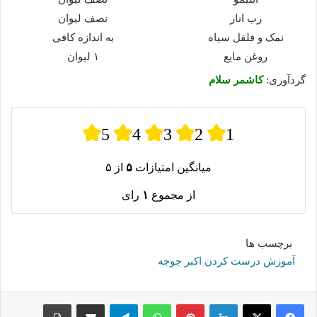
رب انار
نصف لیوان
نمک و فلفل سیاه
به اندازه کافی
روغن مایع
۱ لیوان
گردآوری:
کاشمر سلام
5
4
3
2
1
میانگین امتیازات
۵
از ۵
از مجموع
۱
رای
برچسب ها
آموزش درست کردن اکبر جوجه
لینکدین
پینترست
واتس آپ
تلگرام
اشتراک گذاری از طریق ایمیل
چاپ