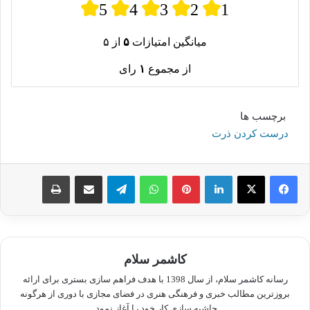
5
4
3
2
1
میانگین امتیازات
۵
از ۵
از مجموع
۱
رای
برچسب ها
درست کردن ذرت
لینکدین
پینترست
واتس آپ
تلگرام
اشتراک گذاری از طریق ایمیل
چاپ
کاشمر سلام
رسانه کاشمر سلام، از سال 1398 با هدف فراهم سازی بستری برای ارائه
بروزترین مطالب خبری و فرهنگی هنری در فضای مجازی با دوری از هرگونه
حاشیه سازی کار خود را آغاز نمود.