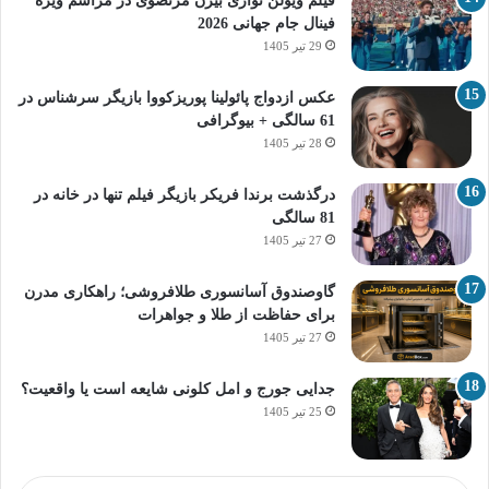
فیلم ویولن نوازی بیژن مرتضوی در مراسم ویژه
فینال جام جهانی 2026
29 تیر 1405
عکس ازدواج پائولینا پوریزکووا بازیگر سرشناس در
61 سالگی + بیوگرافی
28 تیر 1405
درگذشت برندا فریکر بازیگر فیلم تنها در خانه در
81 سالگی
27 تیر 1405
گاوصندوق آسانسوری طلافروشی؛ راهکاری مدرن
برای حفاظت از طلا و جواهرات
27 تیر 1405
جدایی جورج و امل کلونی شایعه است یا واقعیت؟
25 تیر 1405