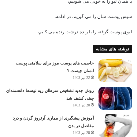
یا همان لبو را به خوبی می شوییم،
سپس پوست شان را می گیریم. در ادامه،
لبوی پوست گرفته را با رنده درشت رنده می کنیم،
نوشته های مشابه
خاصیت های پوست موز برای سلامتی پوست
انسان چیست ؟
22 تیر 1403
روش جدید تشخیص سرطان ریه توسط دانشمندان
چینی کشف شد
20 تیر 1403
آموزش پیشگیری از بیماری آرتروز گردن و درد
مفاصل در بدن
20 تیر 1403