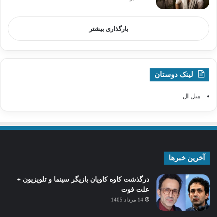
بارگذاری بیشتر
لینک دوستان
مبل ال
آخرین خبرها
درگذشت کاوه کاویان بازیگر سینما و تلویزیون +
علت فوت
14 مرداد 1405