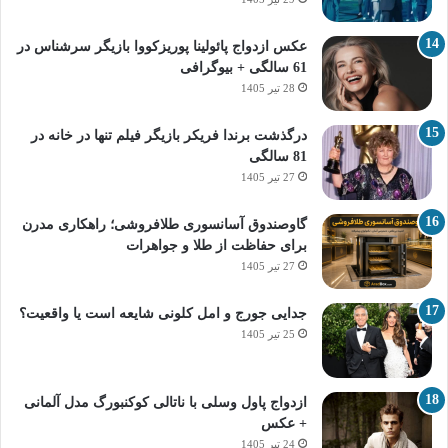
عکس ازدواج پائولینا پوریزکووا بازیگر سرشناس در
61 سالگی + بیوگرافی
28 تیر 1405
درگذشت برندا فریکر بازیگر فیلم تنها در خانه در
81 سالگی
27 تیر 1405
گاوصندوق آسانسوری طلافروشی؛ راهکاری مدرن
برای حفاظت از طلا و جواهرات
27 تیر 1405
جدایی جورج و امل کلونی شایعه است یا واقعیت؟
25 تیر 1405
ازدواج پاول وسلی با ناتالی کوکنبورگ مدل آلمانی
+ عکس
24 تیر 1405