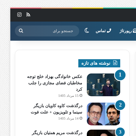
خوراک
اینستاگرا
تغییر پوسته
جستجو
رپورتاژ
تماس
برای
نوشته های تازه
عکس خانوادگی بهزاد خلج توجه
مخاطبان فضای مجازی را جلب
کرد
15 مرداد 1405
درگذشت کاوه کاویان بازیگر
سینما و تلویزیون + علت فوت
14 مرداد 1405
درگذشت مریم همتیان بازیگر