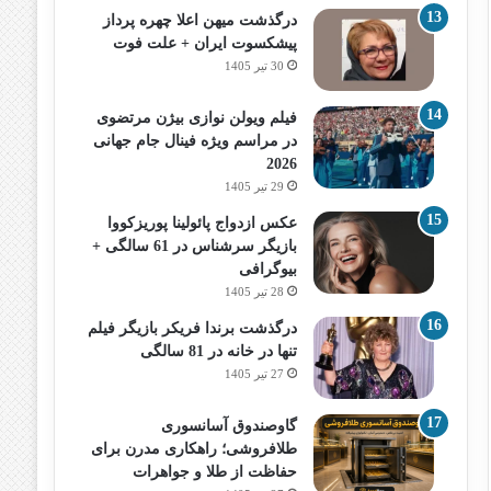
درگذشت میهن اعلا چهره پرداز
پیشکسوت ایران + علت فوت
30 تیر 1405
فیلم ویولن نوازی بیژن مرتضوی
در مراسم ویژه فینال جام جهانی
2026
29 تیر 1405
عکس ازدواج پائولینا پوریزکووا
بازیگر سرشناس در 61 سالگی +
بیوگرافی
28 تیر 1405
درگذشت برندا فریکر بازیگر فیلم
تنها در خانه در 81 سالگی
27 تیر 1405
گاوصندوق آسانسوری
طلافروشی؛ راهکاری مدرن برای
حفاظت از طلا و جواهرات