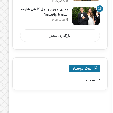
27 تیر 1405
جدایی جورج و امل کلونی شایعه
است یا واقعیت؟
25 تیر 1405
بارگذاری بیشتر
لینک دوستان
مبل ال