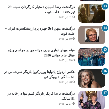
درگذشت رضا امینیان دستیار کارگردان سینما 29
تیر 1405 + علت فوت
31 تیر 1405
درگذشت میهن اعلا چهره پرداز پیشکسوت ایران +
علت فوت
30 تیر 1405
فیلم ویولن نوازی بیژن مرتضوی در مراسم ویژه
فینال جام جهانی 2026
29 تیر 1405
عکس ازدواج پائولینا پوریزکووا بازیگر سرشناس در
61 سالگی + بیوگرافی
28 تیر 1405
درگذشت برندا فریکر بازیگر فیلم تنها در خانه در
81 سالگی
27 تیر 1405