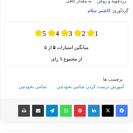
زردچوبه و روغن
به مقدار کافی
گردآوری:
کاشمر سلام
5
4
3
2
1
میانگین امتیازات
۵
از ۵
از مجموع
۱
رای
برچسب ها
آموزش درست کردن شامی نخودچی
شامی نخودچی
لینکدین
پینترست
واتس آپ
تلگرام
اشتراک گذاری از طریق ایمیل
چاپ