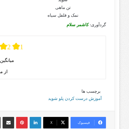
تن ماهی
نمک و فلفل سیاه
گردآوری:
کاشمر سلام
2
1
میانگین 
از م
برچسب ها
آموزش درست کردن پلو شوید
لینکدین
پینترست
اشتراک گذا
فیسبوک
X