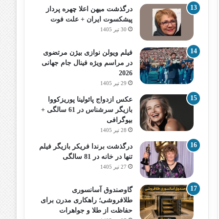
درگذشت میهن اعلا چهره پرداز
پیشکسوت ایران + علت فوت
30 تیر 1405
فیلم ویولن نوازی بیژن مرتضوی
در مراسم ویژه فینال جام جهانی
2026
29 تیر 1405
عکس ازدواج پائولینا پوریزکووا
بازیگر سرشناس در 61 سالگی +
بیوگرافی
28 تیر 1405
درگذشت برندا فریکر بازیگر فیلم
تنها در خانه در 81 سالگی
27 تیر 1405
گاوصندوق آسانسوری
طلافروشی؛ راهکاری مدرن برای
حفاظت از طلا و جواهرات