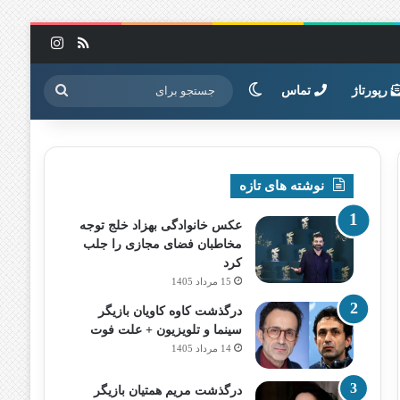
خوراک
اینستاگرا
تغییر پوسته
جستجو
رپورتاژ
تماس
برای
نوشته های تازه
عکس خانوادگی بهزاد خلج توجه
مخاطبان فضای مجازی را جلب
کرد
15 مرداد 1405
درگذشت کاوه کاویان بازیگر
سینما و تلویزیون + علت فوت
14 مرداد 1405
درگذشت مریم همتیان بازیگر