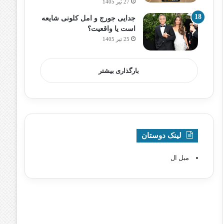
27 تیر 1405
جدایی جورج و امل کلونی شایعه
است یا واقعیت؟
25 تیر 1405
بارگذاری بیشتر
لینک دوستان
مبل ال