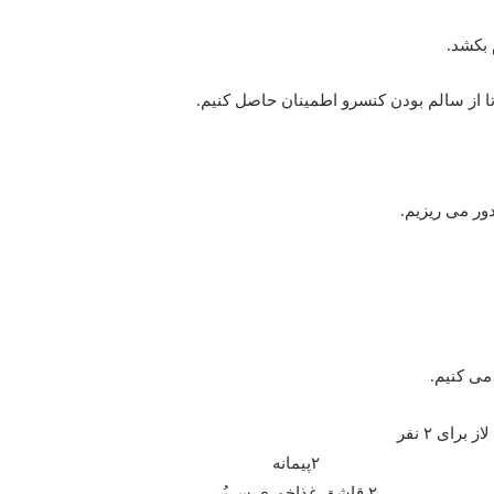
ور می ریزیم.
می کنیم.
ز برای ۲ نفر
۲پیمانه
۲ قاشق غذاخوری سرپُر