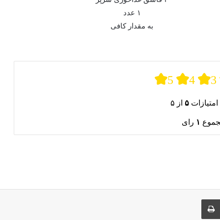
۱ عدد
به مقدار کافی
5
4
3
امتیازات
۵
از ۵
جموع
۱
رای
ری از طریق ایمیل
چاپ