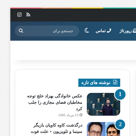
خوراک
اینستاگرا
تغییر پوسته
جستجو
رپورتاژ
تماس
برای
نوشته های تازه
عکس خانوادگی بهزاد خلج توجه
مخاطبان فضای مجازی را جلب
کرد
15 مرداد 1405
درگذشت کاوه کاویان بازیگر
سینما و تلویزیون + علت فوت