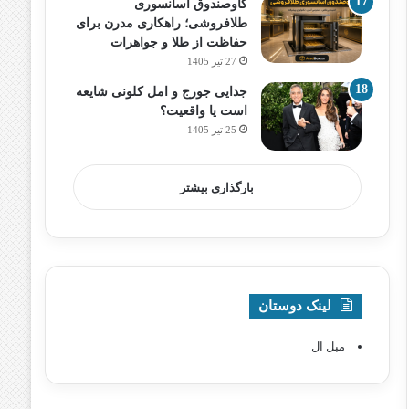
گاوصندوق آسانسوری
طلافروشی؛ راهکاری مدرن برای
حفاظت از طلا و جواهرات
27 تیر 1405
جدایی جورج و امل کلونی شایعه
است یا واقعیت؟
25 تیر 1405
بارگذاری بیشتر
لینک دوستان
مبل ال