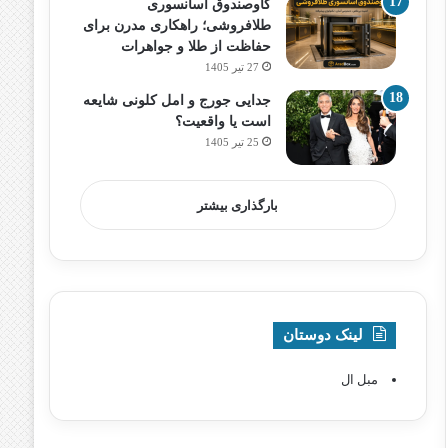
گاوصندوق آسانسوری
طلافروشی؛ راهکاری مدرن برای
حفاظت از طلا و جواهرات
27 تیر 1405
جدایی جورج و امل کلونی شایعه
است یا واقعیت؟
25 تیر 1405
بارگذاری بیشتر
لینک دوستان
مبل ال