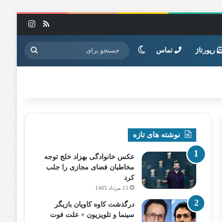
خوراک
اینستاگرا
تغییر پوسته
جستجو
رپورتاژ
تماس
برای
نوشته های تازه
عکس خانوادگی بهزاد خلج توجه
مخاطبان فضای مجازی را جلب
کرد
15 مرداد 1405
درگذشت کاوه کاویان بازیگر
سینما و تلویزیون + علت فوت