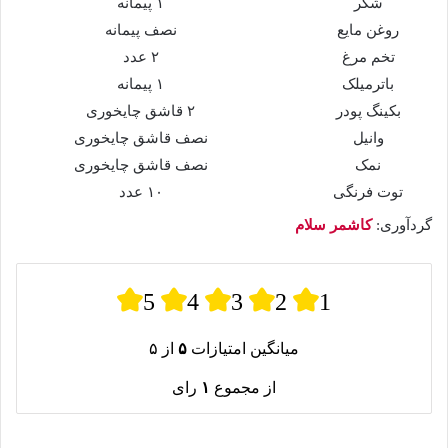
شکر
۱ پیمانه
روغن مایع
نصف پیمانه
تخم مرغ
۲ عدد
باترمیلک
۱ پیمانه
بکینگ پودر
۲ قاشق چایخوری
وانیل
نصف قاشق چایخوری
نمک
نصف قاشق چایخوری
توت فرنگی
۱۰ عدد
گردآوری:
کاشمر سلام
5
4
3
2
1
میانگین امتیازات
۵
از ۵
از مجموع
۱
رای