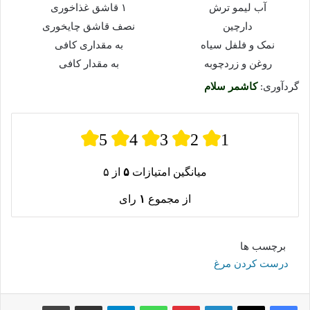
آب لیمو ترش
۱ قاشق غذاخوری
دارچین
نصف قاشق چایخوری
نمک و فلفل سیاه
به مقداری کافی
روغن و زردچوبه
به مقدار کافی
گردآوری:
کاشمر سلام
5
4
3
2
1
میانگین امتیازات
۵
از ۵
از مجموع
۱
رای
برچسب ها
درست کردن مرغ
لینکدین
پینترست
واتس آپ
تلگرام
اشتراک گذاری از طریق ایمیل
چاپ