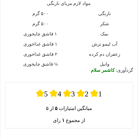
مواد لازم مربای نارنگی
نارنگی
۵۰۰ گرم
شکر
۵۰۰ گرم
نمک
۱ قاشق چایخوری
آب لیمو ترش
۱ قاشق غذاخوری
زعفران دم کرده
۲ قاشق غذاخوری
وانیل
¼ قاشق چایخوری
گردآوری:
کاشمر سلام
5
4
3
2
1
میانگین امتیازات
۵
از ۵
از مجموع
۱
رای