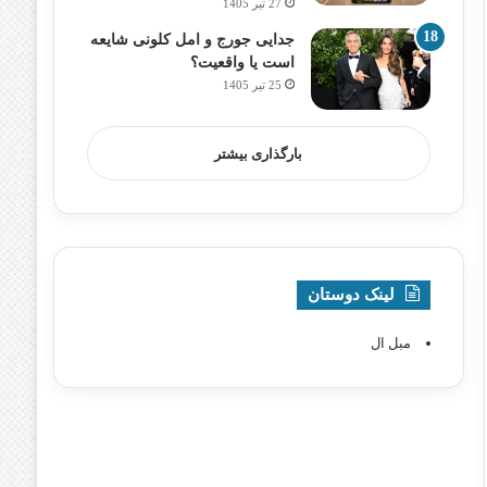
27 تیر 1405
جدایی جورج و امل کلونی شایعه
است یا واقعیت؟
25 تیر 1405
بارگذاری بیشتر
لینک دوستان
مبل ال