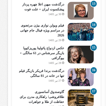
درگذشت میهن اعلا چهره پرداز
پیشکسوت ایران + علت فوت
30 تیر 1405
فیلم ویولن نوازی بیژن مرتضوی
در مراسم ویژه فینال جام جهانی
2026
29 تیر 1405
عکس ازدواج پائولینا پوریزکووا
بازیگر سرشناس در 61 سالگی +
بیوگرافی
28 تیر 1405
درگذشت برندا فریکر بازیگر فیلم
تنها در خانه در 81 سالگی
27 تیر 1405
گاوصندوق آسانسوری
طلافروشی؛ راهکاری مدرن برای
حفاظت از طلا و جواهرات