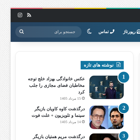
خوراک
اینستاگرا
تغییر پوسته
جستجو
رپورتاژ
تماس
برای
نوشته های تازه
عکس خانوادگی بهزاد خلج توجه
مخاطبان فضای مجازی را جلب
کرد
15 مرداد 1405
درگذشت کاوه کاویان بازیگر
سینما و تلویزیون + علت فوت
14 مرداد 1405
درگذشت مریم همتیان بازیگر