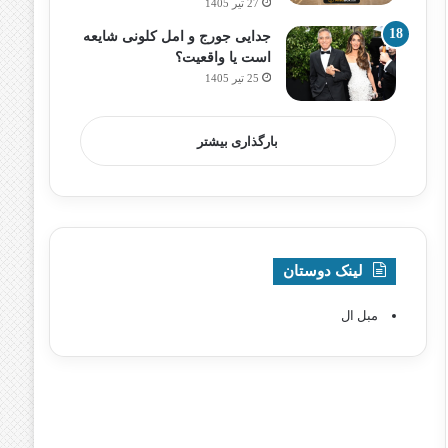
27 تیر 1405
جدایی جورج و امل کلونی شایعه
است یا واقعیت؟
25 تیر 1405
بارگذاری بیشتر
لینک دوستان
مبل ال