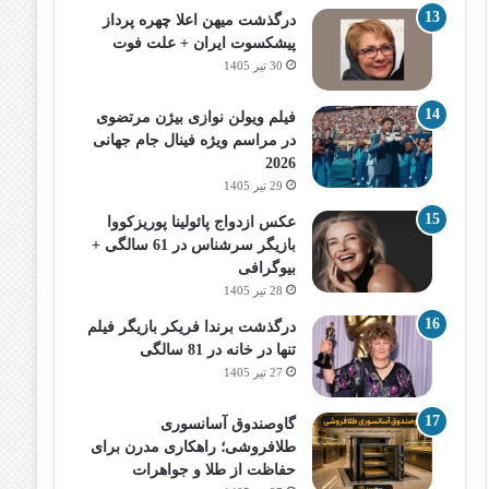
درگذشت میهن اعلا چهره پرداز
پیشکسوت ایران + علت فوت
30 تیر 1405
فیلم ویولن نوازی بیژن مرتضوی
در مراسم ویژه فینال جام جهانی
2026
29 تیر 1405
عکس ازدواج پائولینا پوریزکووا
بازیگر سرشناس در 61 سالگی +
بیوگرافی
28 تیر 1405
درگذشت برندا فریکر بازیگر فیلم
تنها در خانه در 81 سالگی
27 تیر 1405
گاوصندوق آسانسوری
طلافروشی؛ راهکاری مدرن برای
حفاظت از طلا و جواهرات