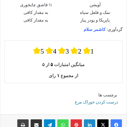
آویشن
½ قاشق چایخوری
نمک و فلفل سیاه
به مقدار کافی
پاپریکا و پودر پیاز
به مقدار کافی
گردآوری:
کاشمر سلام
5
4
3
2
1
میانگین امتیازات
۵
از ۵
از مجموع
۱
رای
برچسب ها
درست کردن خوراک مرغ
لینکدین
پینترست
واتس آپ
تلگرام
اشتراک گذاری از طریق ایمیل
چاپ