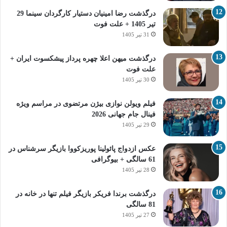
درگذشت رضا امینیان دستیار کارگردان سینما 29
تیر 1405 + علت فوت
31 تیر 1405
درگذشت میهن اعلا چهره پرداز پیشکسوت ایران +
علت فوت
30 تیر 1405
فیلم ویولن نوازی بیژن مرتضوی در مراسم ویژه
فینال جام جهانی 2026
29 تیر 1405
عکس ازدواج پائولینا پوریزکووا بازیگر سرشناس در
61 سالگی + بیوگرافی
28 تیر 1405
درگذشت برندا فریکر بازیگر فیلم تنها در خانه در
81 سالگی
27 تیر 1405