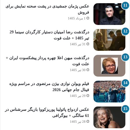
عکس پژمان جمشیدی در پشت صحنه نمایش برای
فروش
1 مرداد 1405
درگذشت رضا امینیان دستیار کارگردان سینما 29
تیر 1405 + علت فوت
31 تیر 1405
درگذشت میهن اعلا چهره پرداز پیشکسوت ایران +
علت فوت
30 تیر 1405
فیلم ویولن نوازی بیژن مرتضوی در مراسم ویژه
فینال جام جهانی 2026
29 تیر 1405
عکس ازدواج پائولینا پوریزکووا بازیگر سرشناس در
61 سالگی + بیوگرافی
28 تیر 1405