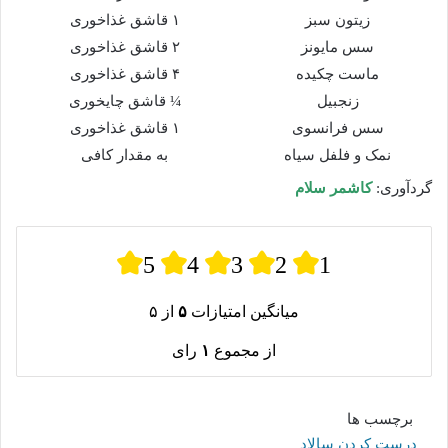
زیتون سبز
۱ قاشق غذاخوری
سس مایونز
۲ قاشق غذاخوری
ماست چکیده
۴ قاشق غذاخوری
زنجبیل
¼ قاشق چایخوری
سس فرانسوی
۱ قاشق غذاخوری
نمک و فلفل سیاه
به مقدار کافی
گردآوری:
کاشمر سلام
5
4
3
2
1
میانگین امتیازات
۵
از ۵
از مجموع
۱
رای
برچسب ها
درست کردن سالاد