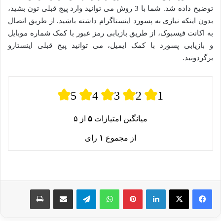
توضیح داده شد. شما با 3 روش می توانید وارد پیج قبلی تون بشید،
بدون اینکه نیازی به پسورد اینستاگرام داشته باشید. از طریق اتصال
به اکانت فیسبوک، از طریق بازیابی رمز عبور با کمک شماره موبایل
و بازیابی پسورد با کمک ایمیل، می توانید پیج قبلی اینستارو
برگردونید.
5
4
3
2
1
میانگین امتیازات
۵
از ۵
از مجموع
۱
رای
لینکدین
پینترست
واتس آپ
تلگرام
اشتراک گذاری از طریق ایمیل
چاپ