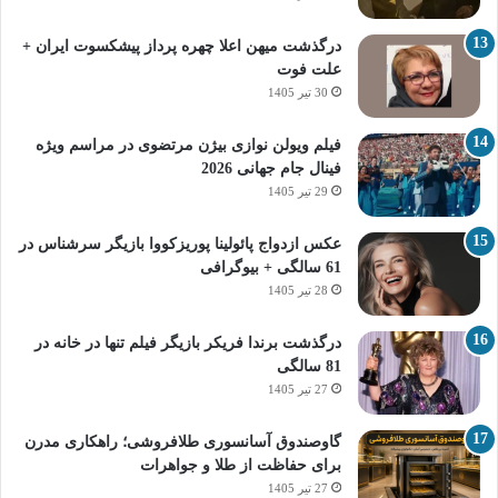
درگذشت میهن اعلا چهره پرداز پیشکسوت ایران +
علت فوت
30 تیر 1405
فیلم ویولن نوازی بیژن مرتضوی در مراسم ویژه
فینال جام جهانی 2026
29 تیر 1405
عکس ازدواج پائولینا پوریزکووا بازیگر سرشناس در
61 سالگی + بیوگرافی
28 تیر 1405
درگذشت برندا فریکر بازیگر فیلم تنها در خانه در
81 سالگی
27 تیر 1405
گاوصندوق آسانسوری طلافروشی؛ راهکاری مدرن
برای حفاظت از طلا و جواهرات
27 تیر 1405