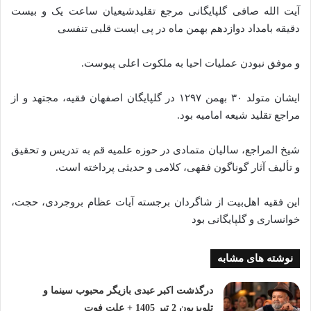
آیت الله صافی گلپایگانی مرجع تقلیدشیعیان ساعت یک و بیست
دقیقه بامداد دوازدهم بهمن ماه در پی ایست قلبی تنفسی
و موفق نبودن عملیات احیا به ملکوت اعلی پیوست.
ایشان متولد ۳۰ بهمن ۱۲۹۷ در گلپایگان اصفهان فقیه، مجتهد و از
مراجع تقلید شیعه امامیه بود.
شیخ المراجع، سالیان متمادی در حوزه علمیه قم به تدریس و تحقیق
و تألیف آثار گوناگون فقهی، کلامی و حدیثی پرداخته است.
این فقیه اهل‌بیت از شاگردان برجسته آیات عظام بروجردی، حجت،
خوانساری و گلپایگانی بود
نوشته های مشابه
درگذشت اکبر عبدی بازیگر محبوب سینما و
تلویزیون 2 تیر 1405 + علت فوت