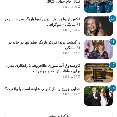
فینال جام جهانی 2026
29 تیر 1405
عکس ازدواج پائولینا پوریزکووا بازیگر سرشناس در
61 سالگی + بیوگرافی
28 تیر 1405
درگذشت برندا فریکر بازیگر فیلم تنها در خانه در
81 سالگی
27 تیر 1405
گاوصندوق آسانسوری طلافروشی؛ راهکاری مدرن
برای حفاظت از طلا و جواهرات
27 تیر 1405
جدایی جورج و امل کلونی شایعه است یا واقعیت؟
25 تیر 1405
بارگذاری بیشتر