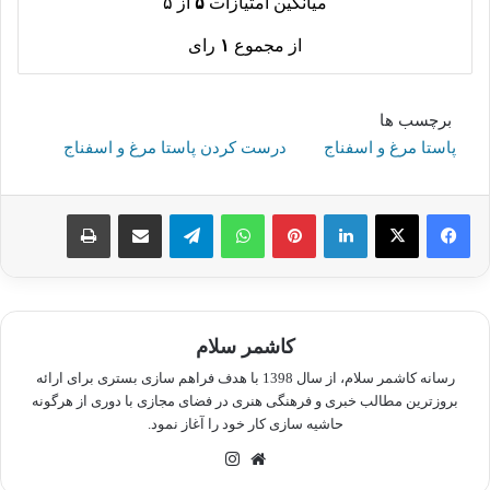
میانگین امتیازات
۵
از ۵
از مجموع
۱
رای
برچسب ها
پاستا مرغ و اسفناج
درست کردن پاستا مرغ و اسفناج
لینکدین
پینترست
واتس آپ
تلگرام
اشتراک گذاری از طریق ایمیل
چاپ
کاشمر سلام
رسانه کاشمر سلام، از سال 1398 با هدف فراهم سازی بستری برای ارائه
بروزترین مطالب خبری و فرهنگی هنری در فضای مجازی با دوری از هرگونه
حاشیه سازی کار خود را آغاز نمود.
وبسایت
اینستاگرام