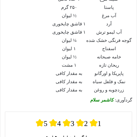
پاستا
۲۵۰ گرم
آب مرغ
½ لیوان
آرد
۱ قاشق چایخوری
آب لیمو ترش
۱ قاشق چایخوری
گوجه فرنگی خشک شده
¼ لیوان
اسفناج
۱ لیوان
خامه صبحانه
½ لیوان
ریحان تازه
۱ مشت
پاپریکا و اورگانو
به مقدار کافی
نمک و فلفل سیاه
به مقدار کافی
زردچوبه و روغن
به مقدار کافی
گردآوری:
کاشمر سلام
5
4
3
2
1