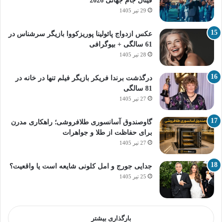
فینال جام جهانی 2026
29 تیر 1405
عکس ازدواج پائولینا پوریزکووا بازیگر سرشناس در
61 سالگی + بیوگرافی
28 تیر 1405
درگذشت برندا فریکر بازیگر فیلم تنها در خانه در
81 سالگی
27 تیر 1405
گاوصندوق آسانسوری طلافروشی؛ راهکاری مدرن
برای حفاظت از طلا و جواهرات
27 تیر 1405
جدایی جورج و امل کلونی شایعه است یا واقعیت؟
25 تیر 1405
بارگذاری بیشتر