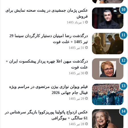
عکس پژمان جمشیدی در پشت صحنه نمایش برای
فروش
1 مرداد 1405
درگذشت رضا امینیان دستیار کارگردان سینما 29
تیر 1405 + علت فوت
31 تیر 1405
درگذشت میهن اعلا چهره پرداز پیشکسوت ایران +
علت فوت
30 تیر 1405
فیلم ویولن نوازی بیژن مرتضوی در مراسم ویژه
فینال جام جهانی 2026
29 تیر 1405
عکس ازدواج پائولینا پوریزکووا بازیگر سرشناس در
61 سالگی + بیوگرافی
28 تیر 1405