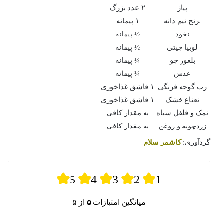
پیاز
۲ عدد بزرگ
برنج نیم دانه
۱ پیمانه
نخود
½ پیمانه
لوبیا چیتی
½ پیمانه
بلغور جو
¼ پیمانه
عدس
¼ پیمانه
رب گوجه فرنگی
۱ قاشق غذاخوری
نعناع خشک
۱ قاشق غذاخوری
نمک و فلفل سیاه
به مقدار کافی
زردچوبه و روغن
به مقدار کافی
گردآوری:
کاشمر سلام
5
4
3
2
1
میانگین امتیازات
۵
از ۵